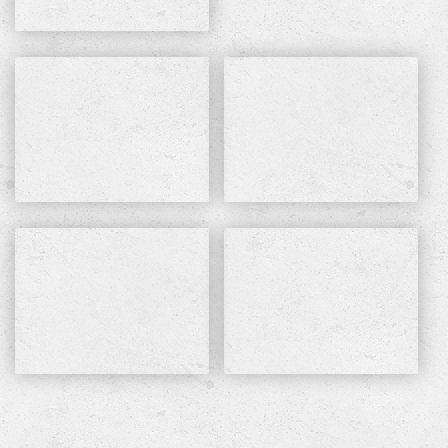
Ruländerweg 5
0 17673205433
74348 Lauffen am Neckar
info@tptec.de
Copyright 2026 © tptec.de
Webdesign by
dh-creative-webdesign.de